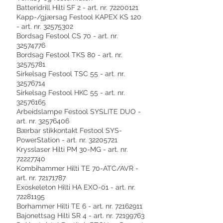
Batteridrill Hilti SF 2 - art. nr. 72200121
Kapp-/gjærsag Festool KAPEX KS 120
- art. nr. 32575302
Bordsag Festool CS 70 - art. nr.
32574776
Bordsag Festool TKS 80 - art. nr.
32575781
Sirkelsag Festool TSC 55 - art. nr.
32576714
Sirkelsag Festool HKC 55 - art. nr.
32576165
Arbeidslampe Festool SYSLITE DUO -
art. nr. 32576406
Bærbar stikkontakt Festool SYS-
PowerStation - art. nr. 32205721
Krysslaser Hilti PM 30-MG - art. nr.
72227740
Kombihammer Hilti TE 70-ATC/AVR -
art. nr. 72171787
Exoskeleton Hilti HA EXO-01 - art. nr.
72281195
Borhammer Hilti TE 6 - art. nr. 72162911
Bajonettsag Hilti SR 4 - art. nr. 72199763