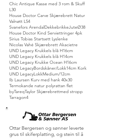
Chic Antique Kasse med 3 rom & Skuff
L30
House Doctor Carve Skjærebrett Natur
Valnøtt L54
Svanefors ArendalDekkebrikkeJuteØ38
House Doctor Kind Serviettringer 4pk
Sirius Tobias Startsett Lyslenke
Nicolas Vahé Skjærebrett Akacietre
UND Legacy KrukkeIs blå H16cm
UND Legacy KrukkeIs blå H14cm
UND Legacy Krukke Ocean H16cm
UND LegacyBordskåner/Lokk14cm Kork
UND LegacyLokkMedium/12cm
Ib Laursen Kurv med hank 40x30
Termokande natur polyrattan flet
byTareqTaylor Skjærebrettmed stropp
Tarragon4
Ottar Bergersen og sønner leverte
grus til skiferplatting, og stein til å