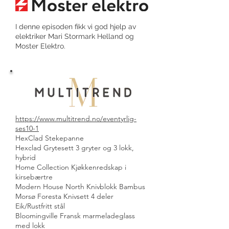
I denne episoden fikk vi god hjelp av
elektriker Mari Stormark Helland og
Moster Elektro.
https://www.multitrend.no/eventyrlig-
ses10-1
HexClad Stekepanne
Hexclad Grytesett 3 gryter og 3 lokk,
hybrid
Home Collection Kjøkkenredskap i
kirsebærtre
Modern House North Knivblokk Bambus
Morsø Foresta Knivsett 4 deler
Eik/Rustfritt stål
Bloomingville Fransk marmeladeglass
med lokk